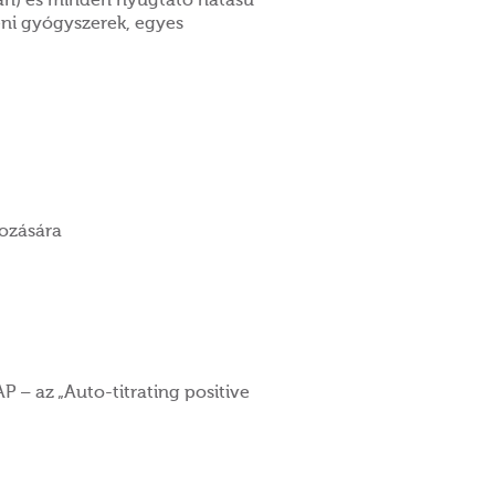
ban) és minden nyugtató hatású
leni gyógyszerek, egyes
!
ozására
P – az „Auto-titrating positive