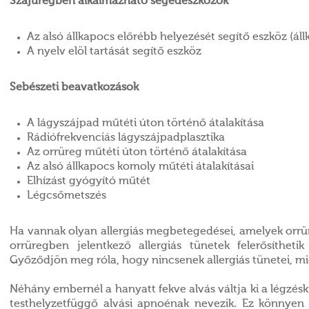
Szájüregben alkalmazható segédeszközök
Az alsó állkapocs előrébb helyezését segítő eszköz (ál
A nyelv elöl tartását segítő eszköz
Sebészeti beavatkozások
A lágyszájpad műtéti úton történő átalakítása
Rádiófrekvenciás lágyszájpadplasztika
Az orrüreg műtéti úton történő átalakítása
Az alsó állkapocs komoly műtéti átalakításai
Elhízást gyógyító műtét
Légcsőmetszés
Ha vannak olyan allergiás megbetegedései, amelyek orrüreg
orrüregben jelentkező allergiás tünetek felerősíthet
Győződjön meg róla, hogy nincsenek allergiás tünetei, m
Néhány embernél a hanyatt fekve alvás váltja ki a légzésk
testhelyzetfüggő alvási apnoénak nevezik. Ez könnyen