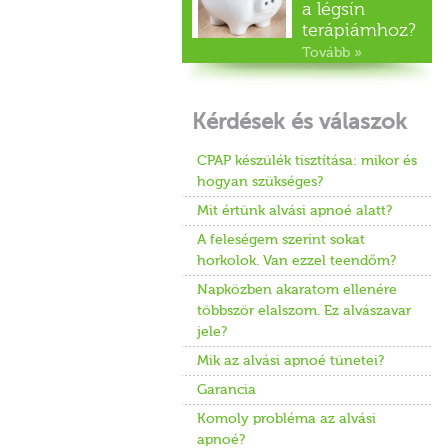
a légsín
terápiámhoz?
Tovább »
Kérdések és válaszok
CPAP készülék tisztítása: mikor és
hogyan szükséges?
Mit értünk alvási apnoé alatt?
A feleségem szerint sokat
horkolok. Van ezzel teendőm?
Napközben akaratom ellenére
többször elalszom. Ez alvászavar
jele?
Mik az alvási apnoé tünetei?
Garancia
Komoly probléma az alvási
apnoé?