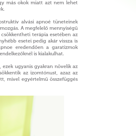
agy más okok miatt azt nem lehet
k.
obstruktív alvási apnoé tüneteinek
estmozgás. A megfelelő mennyiségű
s csökkentheti terápia esetében az
yhébb esetei pedig akár vissza is
i apnoe eredendően a garatizmok
endelkezőknél is kialakulhat.
t, ezek ugyanis gyakran növelik az
sökkentik az izomtónust, azaz az
tt, mivel egyértelmű összefüggés