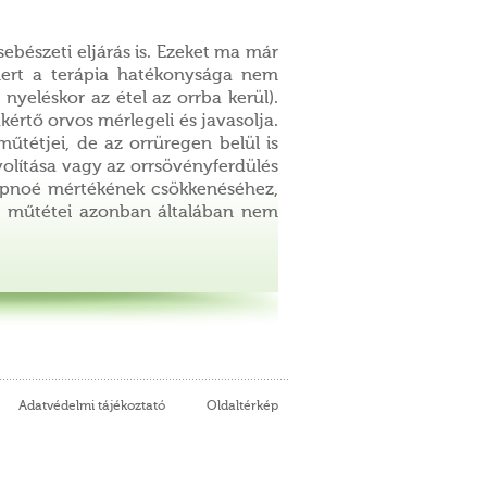
ebészeti eljárás is. Ezeket ma már
mert a terápia hatékonysága nem
 nyeléskor az étel az orrba kerül).
értő orvos mérlegeli és javasolja.
űtétjei, de az orrüregen belül is
volítása vagy az orrsövényferdülés
 apnoé mértékének csökkenéséhez,
rr műtétei azonban általában nem
Adatvédelmi tájékoztató
Oldaltérkép