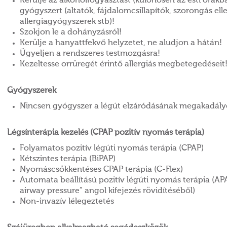
Kerülje az alkoholfogyasztást (különösen az esti órák
gyógyszert (altatók, fájdalomcsillapítók, szorongás el
allergiagyógyszerek stb)!
Szokjon le a dohányzásról!
Kerülje a hanyattfekvő helyzetet, ne aludjon a hátán!
Ügyeljen a rendszeres testmozgásra!
Kezeltesse orrüregét érintő allergiás megbetegedéseit
Gyógyszerek
Nincsen gyógyszer a légút elzáródásának megakadály
Légsínterápia kezelés (CPAP pozitív nyomás terápia)
Folyamatos pozitív légúti nyomás terápia (CPAP)
Kétszintes terápia (BiPAP)
Nyomáscsökkentéses CPAP terápia (C-Flex)
Automata beállítású pozitív légúti nyomás terápia (APA
airway pressure” angol kifejezés rövidítéséből)
Non-invazív lélegeztetés