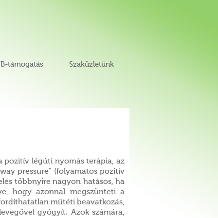
B-támogatás
Szaküzletünk
 pozitív légúti nyomás terápia, az
rway pressure” (folyamatos pozitív
zelés többnyire nagyon hatásos, ha
nye, hogy azonnal megszünteti a
fordíthatatlan műtéti beavatkozás,
levegővel gyógyít. Azok számára,