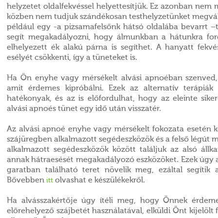
helyzetet oldalfekvéssel helyettesítjük. Ez azonban nem
közben nem tudjuk szándékosan testhelyzetünket megvá
például egy -a pizsamafelsőnk hátsó oldalába bevarrt –
segít megakadályozni, hogy álmunkban a hátunkra ford
elhelyezett ék alakú párna is segíthet. A hanyatt fekv
esélyét csökkenti, így a tüneteket is.
Ha Ön enyhe vagy mérsékelt alvási apnoéban szenved,
amit érdemes kipróbálni. Ezek az alternatív terápiák
hatékonyak, és az is előfordulhat, hogy az eleinte sik
alvási apnoés tünet egy idő után visszatér.
Az alvási apnoé enyhe vagy mérsékelt fokozata esetén k
szájüregben alkalmazott segédeszközök és a felső légút mű
alkalmazott segédeszközök között találjuk az alsó állka
annak hátraesését megakadályozó eszközöket. Ezek úgy ak
garatban található teret növelik meg, ezáltal segítik 
Bővebben
olvashat e készülékekről.
itt
Ha alvásszakértője úgy ítéli meg, hogy Önnek érdem
előrehelyező szájbetét használatával, elküldi Önt kijelölt