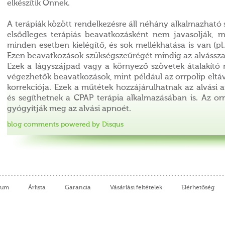
elkészítik Önnek.
A terápiák között rendelkezésre áll néhány alkalmazható s
elsődleges terápiás beavatkozásként nem javasolják, 
minden esetben kielégítő, és sok mellékhatása is van (pl.
Ezen beavatkozások szükségszeűrégét mindig az alvásszak
Ezek a lágyszájpad vagy a környező szövetek átalakító m
végezhetők beavatkozások, mint például az orrpolip eltá
korrekciója. Ezek a műtétek hozzájárulhatnak az alvási
és segíthetnek a CPAP terápia alkalmazásában is. Az o
gyógyítják meg az alvási apnoét.
blog comments powered by
Disqus
vum
Árlista
Garancia
Vásárlási feltételek
Elérhetőség