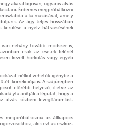
 megy akaratlagosan, ugyanis alvás
lasztani. Érdemes megpróbálkozni
teniszlabda alkalmazásával, amely
uljunk. Az ágy teljes hosszában
és kerülése a nyelv hátraesésének
 van néhány további módszer is,
 azonban csak az esetek felénél
eresen kezelt horkolás vagy egyéb
ockázat nélkül vehetők igénybe a
téti korrekciója is. A szájüregben
pcsot előrébb helyező, illetve az
adálytalanítják a légutat, hogy a
az alvás közbeni levegőáramlást.
es megpróbálkoznia az állkapocs
 fogorvosokhoz, akik ezt az eszközt