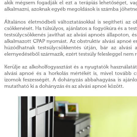
akik mégsem fogadják el ezt a terápiás lehetőséget, v
alkalmazni, azoknak egyéb megoldások is számba jöhetne
Általános életmódbeli változtatásokkal is segítheti az 
csökkenését. Ha túlsúlyos, ajánlatos a fogyókúra és a t
testsúlycsökkenés javíthat az alvási apnoés állapoton, é
alkalmazott CPAP nyomást. Az obstruktív alvási apnoé en
húzódhatnak testsúlycsökkentés útján, bár az alvás
elernyedéséből származik, ezért testsúly felesleggel nem r
Kerülje az alkoholfogyasztást és a nyugtatók használatá
alvási apnoé és a horkolás mértékét is, mivel tovább c
izomok feszességét. A dohányzás abbahagyása is ajánlo
mutatható ki a dohányzás és az alvási apnoé között.