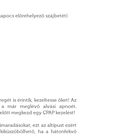
lkapocs előrehelyező szájbetét)
ét is érintik, kezeltesse őket! Az
ik a már meglévő alvási apnoét.
ielőtt megkezd egy CPAP kezelést!
imaradásokat, ezt az altípust ezért
 kiküszöbölhető, ha a hátonfekvő