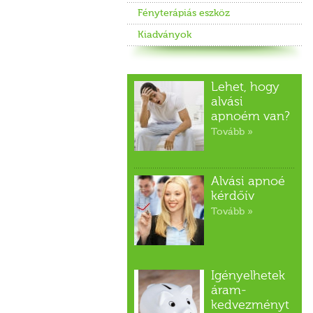
Fényterápiás eszköz
Kiadványok
Lehet, hogy
alvási
apnoém van?
Tovább »
Alvási apnoé
kérdőív
Tovább »
Igényelhetek
áram-
kedvezményt