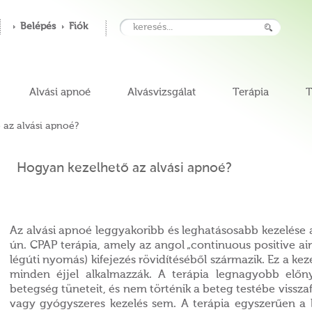
Belépés
Fiók
Alvási apnoé
Alvásvizsgálat
Terápia
T
az alvási apnoé?
Hogyan kezelhető az alvási apnoé?
Az alvási apnoé leggyakoribb és leghatásosabb kezelése a
ún. CPAP terápia, amely az angol „continuous positive ai
légúti nyomás) kifejezés rövidítéséből származik. Ez a ke
minden éjjel alkalmazzák. A terápia legnagyobb elő
betegség tüneteit, és nem történik a beteg testébe vissza
vagy gyógyszeres kezelés sem. A terápia egyszerűen a 