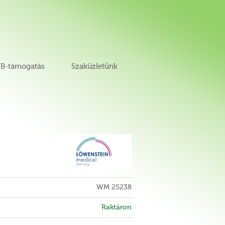
B-támogatás
Szaküzletünk
WM 25238
Raktáron