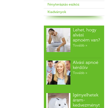
Fényterápiás eszköz
Kiadványok
Lehet, hogy
alvási
apnoém van?
Tovább »
Alvási apnoé
kérdőív
Tovább »
Igényelhetek
áram-
kedvezményt