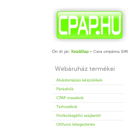
Ön itt jár:
Kezdőlap
> Cara orrpárna S/M
Webáruház termékei
Alvásterápiás készülékek
Párásítók
CPAP maszkok
Tartozékok
Horkolásgátló szájbetét
Otthoni lélegeztetés