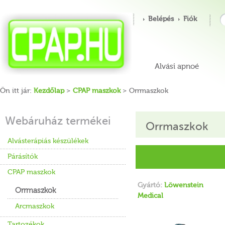
Belépés
Fiók
Alvási apnoé
Ön itt jár:
Kezdőlap
>
CPAP maszkok
> Orrmaszkok
Webáruház termékei
Orrmaszkok
Alvásterápiás készülékek
Párásítók
CPAP maszkok
Gyártó:
Löwenstein
Orrmaszkok
Medical
Arcmaszkok
Tartozékok