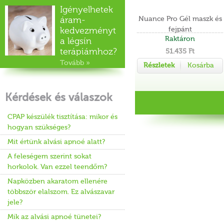
Igényelhetek
Nuance Pro Gél maszk és
áram-
fejpánt
kedvezményt
Raktáron
a légsín
terápiámhoz?
51.435 Ft
Tovább »
Részletek
Kosárba
Kérdések és válaszok
CPAP készülék tisztítása: mikor és
hogyan szükséges?
Mit értünk alvási apnoé alatt?
A feleségem szerint sokat
horkolok. Van ezzel teendőm?
Napközben akaratom ellenére
többször elalszom. Ez alvászavar
jele?
Mik az alvási apnoé tünetei?