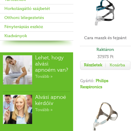
Horkolásgátló szájbetét
Otthoni lélegeztetés
Fényterápiás eszköz
Kiadványok
Cara maszk és fejpánt
Raktáron
37.973 Ft
Lehet, hogy
alvási
Részletek
Kosárba
apnoém van?
Tovább »
Gyártó:
Philips
Respironics
Alvási apnoé
kérdőív
Tovább »