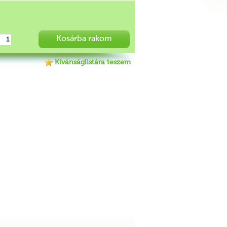
Kosárba rakom
Kívánságlistára teszem