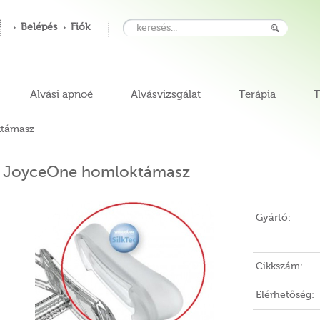
Belépés
Fiók
Alvási apnoé
Alvásvizsgálat
Terápia
T
támasz
JoyceOne homloktámasz
Gyártó:
Cikkszám:
Elérhetőség: