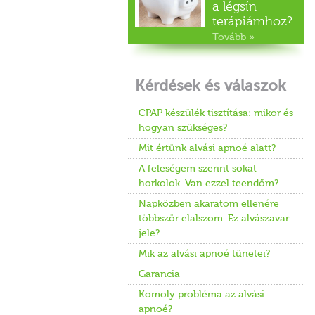
a légsín
terápiámhoz?
Tovább »
Kérdések és válaszok
CPAP készülék tisztítása: mikor és
hogyan szükséges?
Mit értünk alvási apnoé alatt?
A feleségem szerint sokat
horkolok. Van ezzel teendőm?
Napközben akaratom ellenére
többször elalszom. Ez alvászavar
jele?
Mik az alvási apnoé tünetei?
Garancia
Komoly probléma az alvási
apnoé?