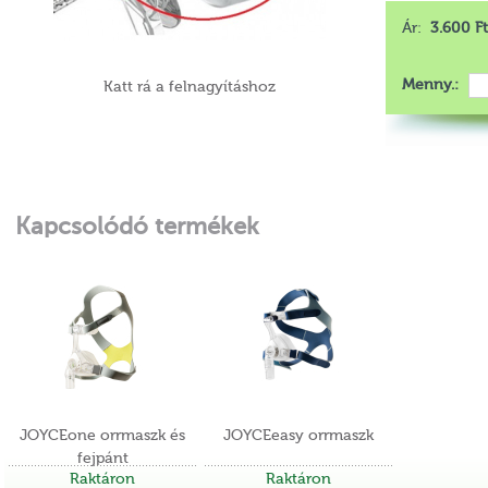
Ár:
3.600 Ft
Menny.:
Katt rá a felnagyításhoz
Kapcsolódó termékek
JOYCEone orrmaszk és
JOYCEeasy orrmaszk
fejpánt
Raktáron
Raktáron