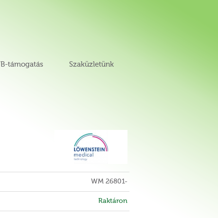
B-támogatás
Szaküzletünk
WM 26801-
Raktáron