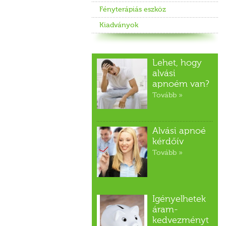
Fényterápiás eszköz
Kiadványok
Lehet, hogy
alvási
apnoém van?
Tovább »
Alvási apnoé
kérdőív
Tovább »
Igényelhetek
áram-
kedvezményt