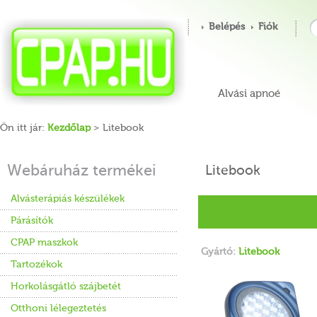
Belépés
Fiók
Alvási apnoé
Ön itt jár:
Kezdőlap
> Litebook
Webáruház termékei
Litebook
Alvásterápiás készülékek
Párásítók
CPAP maszkok
Gyártó:
Litebook
Tartozékok
Horkolásgátló szájbetét
Otthoni lélegeztetés