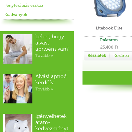
Fényterápiás eszköz
Kiadványok
Litebook Elite
Lehet, hogy
Raktáron
alvási
25.400 Ft
apnoém van?
Tovább »
Részletek
Kosárba
Alvási apnoé
kérdőív
Tovább »
Igényelhetek
áram-
kedvezményt