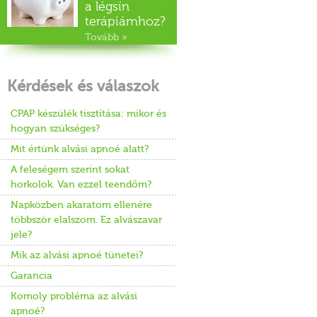
a légsín
terápiámhoz?
Tovább »
Kérdések és válaszok
CPAP készülék tisztítása: mikor és
hogyan szükséges?
Mit értünk alvási apnoé alatt?
A feleségem szerint sokat
horkolok. Van ezzel teendőm?
Napközben akaratom ellenére
többször elalszom. Ez alvászavar
jele?
Mik az alvási apnoé tünetei?
Garancia
Komoly probléma az alvási
apnoé?